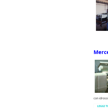
Merce
con idrossid
LEGGI T