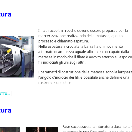
tura
I filati raccolti in rocche devono essere preparati per la
mercerizzazione realizzando delle matasse, questo
processo è chiamato aspatura.
Nella aspatura incrociata la barra ha un movimento
alternato di ampiezza uguale allo spazio occupato dalla
matassa in modo che il filato è avvolto attorno all'aspo co
fili incrociati gli uni sugli altri.
I parametri di costruzione della matassa sono la larghezz
l'angolo d'incrocio dei fili, è possibile anche definire una
rastremazione delle
UTTO...
tura
Fase successiva alla ritorcitura durante la 
passando in una fiammella, la peluria in e