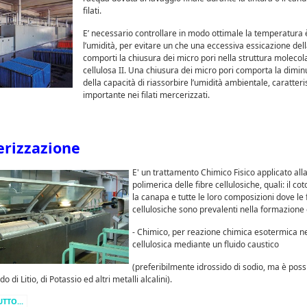
filati.
E’ necessario controllare in modo ottimale la temperatura 
l’umidità, per evitare un che una eccessiva essicazione dell
comporti la chiusura dei micro pori nella struttura molecol
cellulosa II. Una chiusura dei micro pori comporta la dimi
della capacità di riassorbire l’umidità ambientale, caratteri
importante nei filati mercerizzati.
rizzazione
E' un trattamento Chimico Fisico applicato all
polimerica delle fibre cellulosiche, quali: il coto
la canapa e tutte le loro composizioni dove le 
cellulosiche sono prevalenti nella formazione d
- Chimico, per reazione chimica esotermica n
cellulosica mediante un fluido caustico
(preferibilmente idrossido di sodio, ma è poss
o di Litio, di Potassio ed altri metalli alcalini).
UTTO...