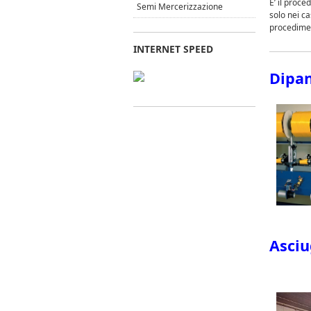
E’ il proce
Semi Mercerizzazione
solo nei ca
procediment
INTERNET SPEED
Dipa
Asciu