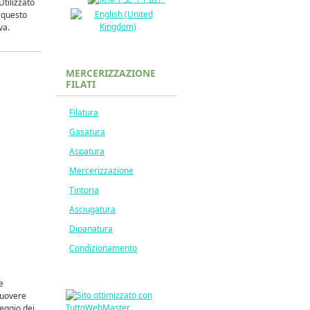
Utilizzato
e questo
va.
MERCERIZZAZIONE
FILATI
Filatura
Gasatura
Aspatura
Mercerizzazione
Tintoria
Asciugatura
Dipanatura
Condizionamento
e
muovere
deggio dei