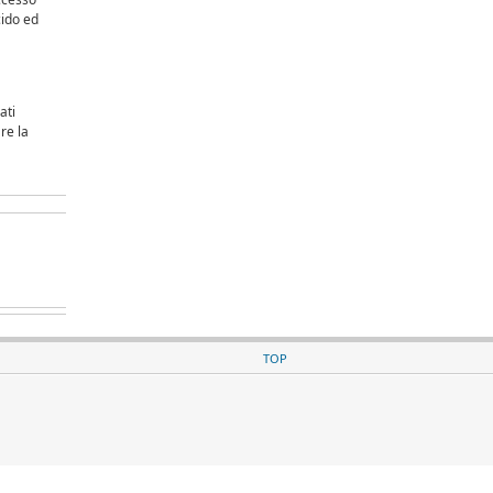
cido ed
ati
re la
TOP