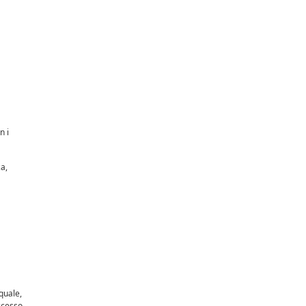
n i
a,
quale,
ccesso