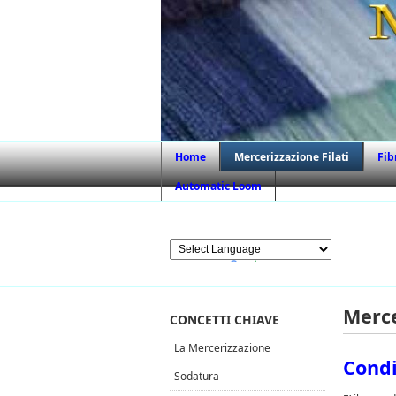
Home
Mercerizzazione Filati
Fib
Automatic Loom
AJAX GOOGLE TRANSLATOR
Powered by
Translate
Merce
CONCETTI CHIAVE
La Mercerizzazione
Cond
Sodatura