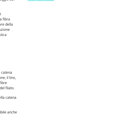
è
a fibra
are della
nuzione
stica
a catena
ne, il lino,
fibre
el filato.
ella catena
ibile anche