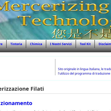
re
Tintoria
Chimica
I Nostri Servizi
Tool Kit
Disclai
TRADUZIONI
Sito originale in lingua Italiana, le t
l'utilizzo del programma di traduzione
rizzazione Filati
izionamento