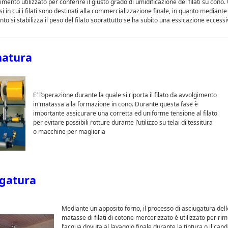
dimento utilizzato per conferire il giusto grado di umidificazione dei filati su cono. 
si in cui i filati sono destinati alla commercializzazione finale, in quanto mediant
o si stabilizza il peso del filato soprattutto se ha subito una essicazione eccessi
natura
E’ l’operazione durante la quale si riporta il filato da avvolgimento
in matassa alla formazione in cono. Durante questa fase è
importante assicurare una corretta ed uniforme tensione al filato
per evitare possibili rotture durante l’utilizzo su telai di tessitura
o macchine per maglieria
gatura
Mediante un apposito forno, il processo di asciugatura dell
matasse di filati di cotone mercerizzato è utilizzato per ri
l’acqua dovuta al lavaggio finale durante la tintura o il can