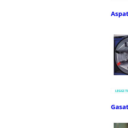
Aspa
LEGGI T
Gasa