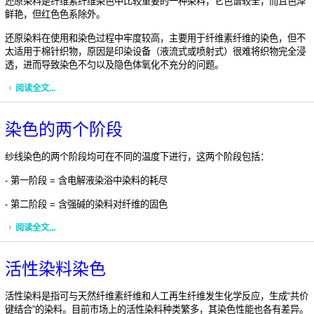
还原染料是纤维素纤维染色中比较重要的一种染料，它色谱较全，而且色泽
鲜艳，但红色色系除外。
还原染料在使用和染色过程中牢度较高，主要用于纤维素纤维的染色，但不
太适用于棉针织物，原因是印染设备（液流式或喷射式）很难将织物完全浸
透，进而导致染色不匀以及隐色体氧化不充分的问题。
阅读全文...
染色的两个阶段
纱线染色的两个阶段均可在不同的温度下进行，这两个阶段包括：
- 第一阶段 = 含电解液染浴中染料的耗尽
- 第二阶段 = 含强碱的染料对纤维的固色
阅读全文...
活性染料染色
活性染料是指可与天然纤维素纤维和人工再生纤维发生化学反应，生成“共价
键结合”的染料。目前市场上的活性染料种类繁多，其染色性能也各有差异。