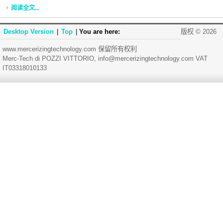
阅读全文...
Desktop Version
|
Top
|
You are here:
版权 © 2026
www.mercerizingtechnology.com 保留所有权利
Merc-Tech di POZZI VITTORIO, info@mercerizingtechnology.com VAT
IT03318010133